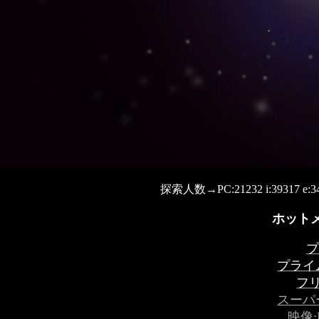
探索人数→
PC:21232 i:39317 e:3
ホットメ
プ
プライ
フ
スーパ
映像: