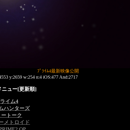
ﾌﾟﾗｲﾑ4最新映像公開 202
4553 y:2659 w:254 n:4 iOS:477 And:2717
ニュー[更新順]
ライム4
ムハンターズ
リートーク
ーメトロイド
PRIME2 OP