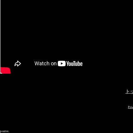
ト
Pow
p-serve.