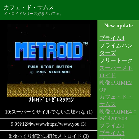
カフェ・ド・サムス
メトロイドシリーズ好きのカフェ。
New update
プライム4
プライムハン
ターズ
フリートーク
スーパーメト
ロイド
映像:PRIME2
OP
カフェ・ド・
ﾒﾄﾛｲﾄﾞ1+ｾﾞﾛﾐｯｼｮﾝ
サムス
映像:PRIME4 ﾆ
10:スーパーミサイルでないこ壊れな (1)
ﾝﾀﾞｲ202503
9:9分12秒wwwwhttps://www.you (3)
プライム1
プライム3
8:ゆっくり解説に初代メトロイド (3)