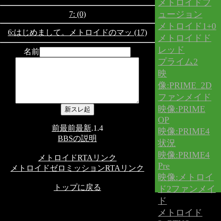
メトロイドフ
ュージョン
7: (0)
メトロイド1+0
6:はじめまして。メトロイドのマッ (17)
メトロイドド
レッド
名前
プライム2
映
像:PRIME_2D
ファンメイド
映像:PRIME
OP
前
最前
最新
.1.4
映像:PRIME4
BBSの説明
状況
映像:PRIME4
メトロイドRTAリンク
Pre
メトロイドゼロミッションRTAリンク
映像:メトロイ
トップに戻る
ド2ファンメイ
ド
メトロイド