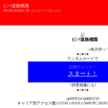
ビバ道路標識
運転免許教習所に通った人もそうでない人も
ビバ道路標識
免許持
●○●○●
ランダムカードで
記憶チェック！
スタート！
↑待受画像にも!
●○●○●
op00/9/24 md08/2/19
キャリア別アクセス数:
i:15741 e:9310 y:5609 PC:28191