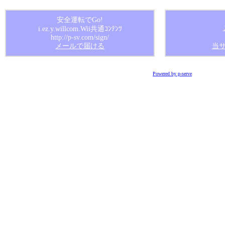
安全運転でGo!
i.ez.y.willcom.Wii共通ｺﾝﾃﾝﾂ
http://p-sv.com/sign/
メールで届ける
当
Powered by p-serve