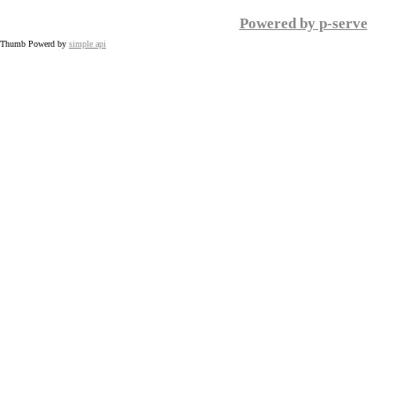
Powered by p-serve
Thumb Powerd by
simple api