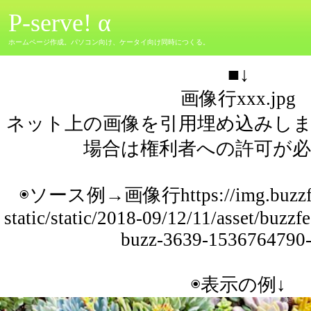
P-serve! α
ホームページ作成。パソコン向け、ケータイ向け同時につくる。
■↓
画像
行xxx.jpg
ネット上の画像を引用埋め込みしま
場合は権利者への許可が必
◉ソース例→画像
行https://img.buzz
static/static/2018-09/12/11/asset/buzz
buzz-3639-1536764790-
◉表示の例↓